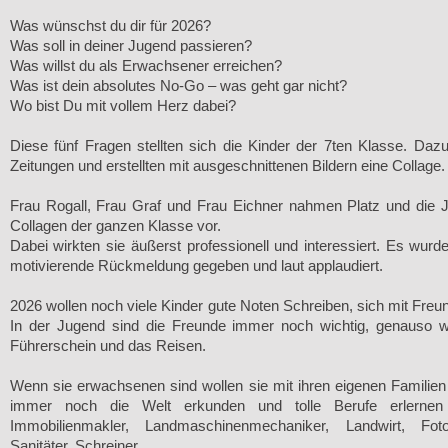
Was wünschst du dir für 2026?
Was soll in deiner Jugend passieren?
Was willst du als Erwachsener erreichen?
Was ist dein absolutes No-Go – was geht gar nicht?
Wo bist Du mit vollem Herz dabei?
Diese fünf Fragen stellten sich die Kinder der 7ten Klasse. Daz
Zeitungen und erstellten mit ausgeschnittenen Bildern eine Collage.
Frau Rogall, Frau Graf und Frau Eichner nahmen Platz und die J
Collagen der ganzen Klasse vor.
Dabei wirkten sie äußerst professionell und interessiert. Es wur
motivierende Rückmeldung gegeben und laut applaudiert.
2026 wollen noch viele Kinder gute Noten Schreiben, sich mit Freun
In der Jugend sind die Freunde immer noch wichtig, genauso w
Führerschein und das Reisen.
Wenn sie erwachsenen sind wollen sie mit ihren eigenen Familie
immer noch die Welt erkunden und tolle Berufe erlernen w
Immobilienmakler, Landmaschinenmechaniker, Landwirt, Fotogr
Sanitäter, Schreiner...